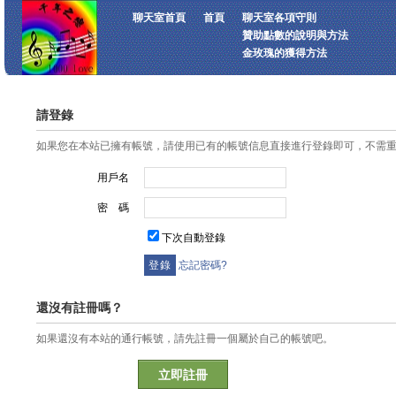
聊天室首頁
首頁
聊天室各項守則
贊助點數的說明與方法
金玫瑰的獲得方法
請登錄
如果您在本站已擁有帳號，請使用已有的帳號信息直接進行登錄即可，不需
用戶名
密 碼
下次自動登錄
忘記密碼?
還沒有註冊嗎？
如果還沒有本站的通行帳號，請先註冊一個屬於自己的帳號吧。
立即註冊