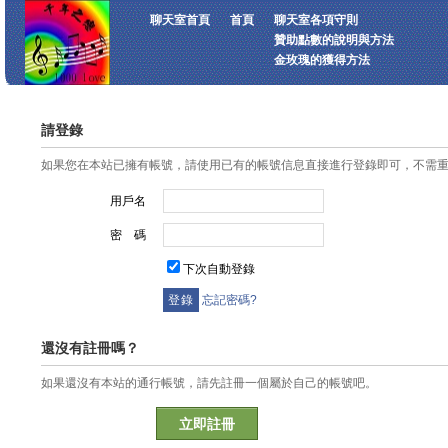
聊天室首頁
首頁
聊天室各項守則
贊助點數的說明與方法
金玫瑰的獲得方法
請登錄
如果您在本站已擁有帳號，請使用已有的帳號信息直接進行登錄即可，不需
用戶名
密 碼
下次自動登錄
忘記密碼?
還沒有註冊嗎？
如果還沒有本站的通行帳號，請先註冊一個屬於自己的帳號吧。
立即註冊