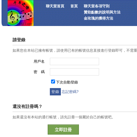
聊天室首頁
首頁
聊天室各項守則
贊助點數的說明與方法
金玫瑰的獲得方法
請登錄
如果您在本站已擁有帳號，請使用已有的帳號信息直接進行登錄即可，不需
用戶名
密 碼
下次自動登錄
忘記密碼?
還沒有註冊嗎？
如果還沒有本站的通行帳號，請先註冊一個屬於自己的帳號吧。
立即註冊