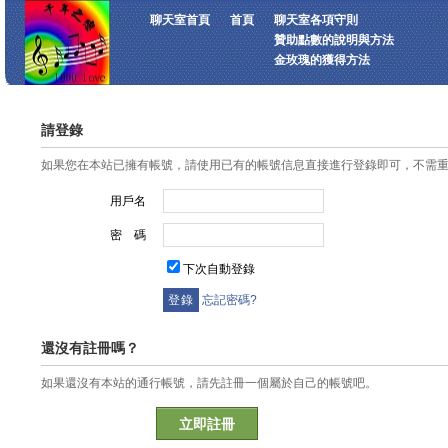
聊天室首頁
首頁
聊天室各項守則
贊助點數的說明與方法
金玫瑰的獲得方法
請登錄
如果您在本站已擁有帳號，請使用已有的帳號信息直接進行登錄即可，不需
用戶名
密 碼
下次自動登錄
忘記密碼?
還沒有註冊嗎？
如果還沒有本站的通行帳號，請先註冊一個屬於自己的帳號吧。
立即註冊