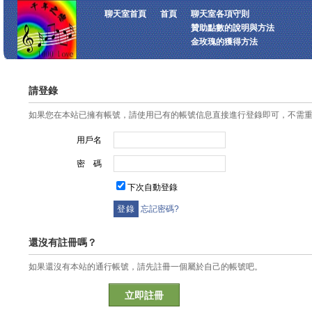
聊天室首頁
首頁
聊天室各項守則
贊助點數的說明與方法
金玫瑰的獲得方法
請登錄
如果您在本站已擁有帳號，請使用已有的帳號信息直接進行登錄即可，不需
用戶名
密 碼
下次自動登錄
忘記密碼?
還沒有註冊嗎？
如果還沒有本站的通行帳號，請先註冊一個屬於自己的帳號吧。
立即註冊