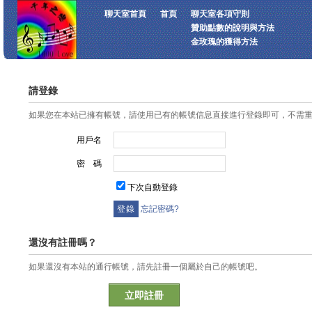
聊天室首頁
首頁
聊天室各項守則
贊助點數的說明與方法
金玫瑰的獲得方法
請登錄
如果您在本站已擁有帳號，請使用已有的帳號信息直接進行登錄即可，不需
用戶名
密 碼
下次自動登錄
忘記密碼?
還沒有註冊嗎？
如果還沒有本站的通行帳號，請先註冊一個屬於自己的帳號吧。
立即註冊