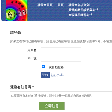
聊天室首頁
首頁
聊天室各項守則
贊助點數的說明與方法
金玫瑰的獲得方法
請登錄
如果您在本站已擁有帳號，請使用已有的帳號信息直接進行登錄即可，不需
用戶名
密 碼
下次自動登錄
忘記密碼?
還沒有註冊嗎？
如果還沒有本站的通行帳號，請先註冊一個屬於自己的帳號吧。
立即註冊