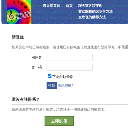
聊天室首頁
首頁
聊天室各項守則
贊助點數的說明與方法
金玫瑰的獲得方法
請登錄
如果您在本站已擁有帳號，請使用已有的帳號信息直接進行登錄即可，不需
用戶名
密 碼
下次自動登錄
忘記密碼?
還沒有註冊嗎？
如果還沒有本站的通行帳號，請先註冊一個屬於自己的帳號吧。
立即註冊