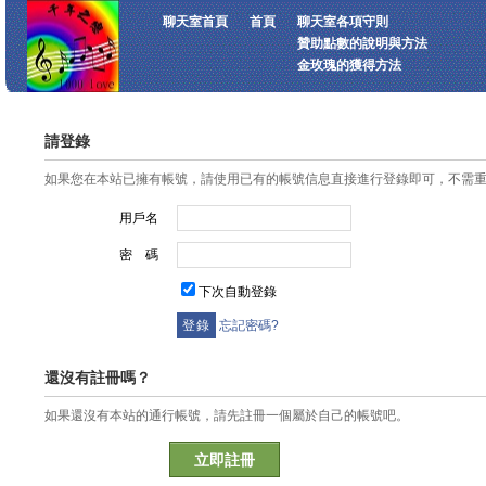
聊天室首頁
首頁
聊天室各項守則
贊助點數的說明與方法
金玫瑰的獲得方法
請登錄
如果您在本站已擁有帳號，請使用已有的帳號信息直接進行登錄即可，不需
用戶名
密 碼
下次自動登錄
忘記密碼?
還沒有註冊嗎？
如果還沒有本站的通行帳號，請先註冊一個屬於自己的帳號吧。
立即註冊