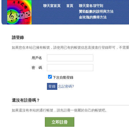
聊天室首頁
首頁
聊天室各項守則
贊助點數的說明與方法
金玫瑰的獲得方法
請登錄
如果您在本站已擁有帳號，請使用已有的帳號信息直接進行登錄即可，不需
用戶名
密 碼
下次自動登錄
忘記密碼?
還沒有註冊嗎？
如果還沒有本站的通行帳號，請先註冊一個屬於自己的帳號吧。
立即註冊