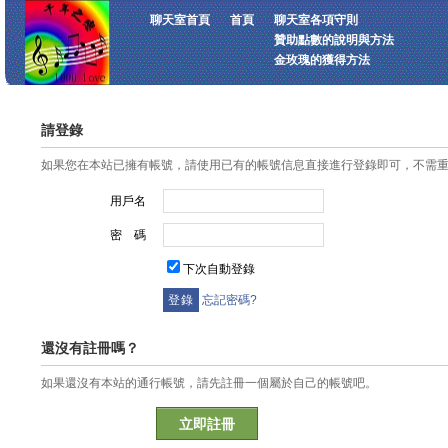
聊天室首頁
首頁
聊天室各項守則
贊助點數的說明與方法
金玫瑰的獲得方法
請登錄
如果您在本站已擁有帳號，請使用已有的帳號信息直接進行登錄即可，不需
用戶名
密 碼
下次自動登錄
忘記密碼?
還沒有註冊嗎？
如果還沒有本站的通行帳號，請先註冊一個屬於自己的帳號吧。
立即註冊