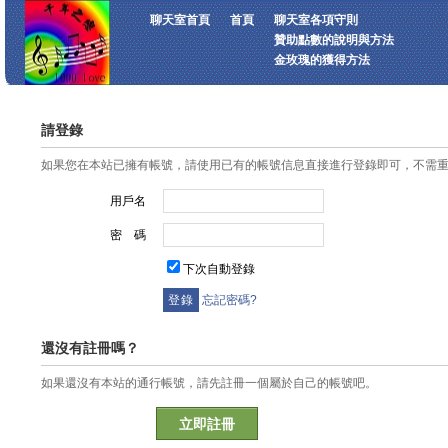
聊天室首頁
首頁
聊天室各項守則
贊助點數的說明與方法
金玫瑰的獲得方法
請登錄
如果您在本站已擁有帳號，請使用已有的帳號信息直接進行登錄即可，不需
用戶名
密 碼
下次自動登錄
忘記密碼?
還沒有註冊嗎？
如果還沒有本站的通行帳號，請先註冊一個屬於自己的帳號吧。
立即註冊