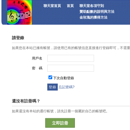
聊天室首頁
首頁
聊天室各項守則
贊助點數的說明與方法
金玫瑰的獲得方法
請登錄
如果您在本站已擁有帳號，請使用已有的帳號信息直接進行登錄即可，不需
用戶名
密 碼
下次自動登錄
忘記密碼?
還沒有註冊嗎？
如果還沒有本站的通行帳號，請先註冊一個屬於自己的帳號吧。
立即註冊