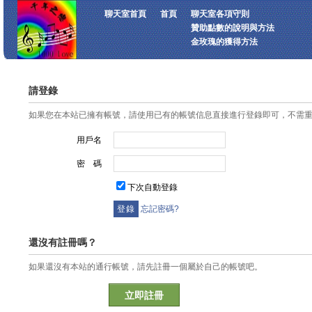
聊天室首頁
首頁
聊天室各項守則
贊助點數的說明與方法
金玫瑰的獲得方法
請登錄
如果您在本站已擁有帳號，請使用已有的帳號信息直接進行登錄即可，不需
用戶名
密 碼
下次自動登錄
忘記密碼?
還沒有註冊嗎？
如果還沒有本站的通行帳號，請先註冊一個屬於自己的帳號吧。
立即註冊