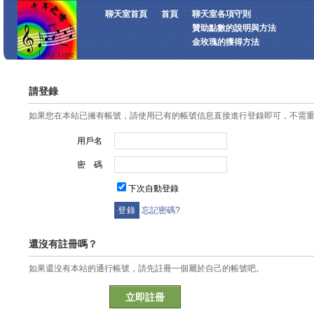
聊天室首頁
首頁
聊天室各項守則
贊助點數的說明與方法
金玫瑰的獲得方法
請登錄
如果您在本站已擁有帳號，請使用已有的帳號信息直接進行登錄即可，不需
用戶名
密 碼
下次自動登錄
忘記密碼?
還沒有註冊嗎？
如果還沒有本站的通行帳號，請先註冊一個屬於自己的帳號吧。
立即註冊