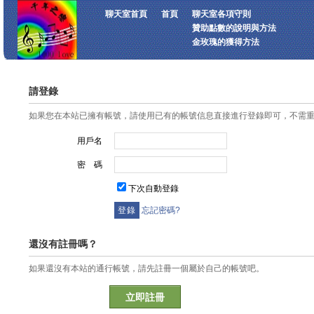
聊天室首頁
首頁
聊天室各項守則
贊助點數的說明與方法
金玫瑰的獲得方法
請登錄
如果您在本站已擁有帳號，請使用已有的帳號信息直接進行登錄即可，不需
用戶名
密 碼
下次自動登錄
忘記密碼?
還沒有註冊嗎？
如果還沒有本站的通行帳號，請先註冊一個屬於自己的帳號吧。
立即註冊