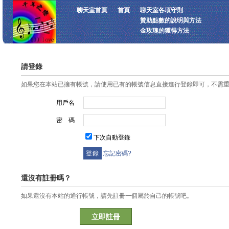
聊天室首頁
首頁
聊天室各項守則
贊助點數的說明與方法
金玫瑰的獲得方法
請登錄
如果您在本站已擁有帳號，請使用已有的帳號信息直接進行登錄即可，不需
用戶名
密 碼
下次自動登錄
忘記密碼?
還沒有註冊嗎？
如果還沒有本站的通行帳號，請先註冊一個屬於自己的帳號吧。
立即註冊