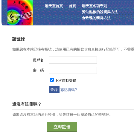
聊天室首頁
首頁
聊天室各項守則
贊助點數的說明與方法
金玫瑰的獲得方法
請登錄
如果您在本站已擁有帳號，請使用已有的帳號信息直接進行登錄即可，不需
用戶名
密 碼
下次自動登錄
忘記密碼?
還沒有註冊嗎？
如果還沒有本站的通行帳號，請先註冊一個屬於自己的帳號吧。
立即註冊