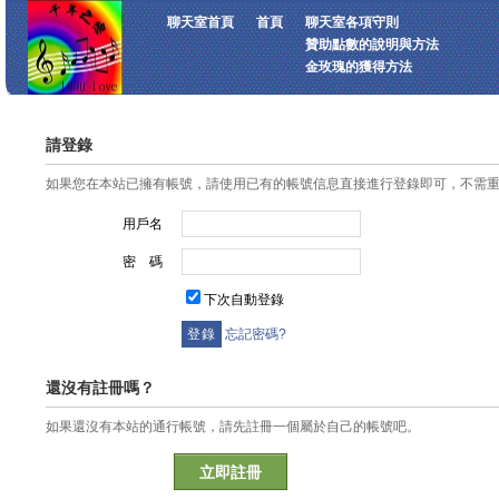
聊天室首頁
首頁
聊天室各項守則
贊助點數的說明與方法
金玫瑰的獲得方法
請登錄
如果您在本站已擁有帳號，請使用已有的帳號信息直接進行登錄即可，不需
用戶名
密 碼
下次自動登錄
忘記密碼?
還沒有註冊嗎？
如果還沒有本站的通行帳號，請先註冊一個屬於自己的帳號吧。
立即註冊