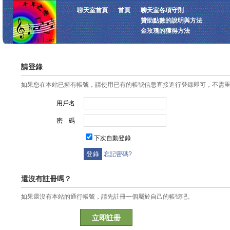
聊天室首頁
首頁
聊天室各項守則
贊助點數的說明與方法
金玫瑰的獲得方法
請登錄
如果您在本站已擁有帳號，請使用已有的帳號信息直接進行登錄即可，不需
用戶名
密 碼
下次自動登錄
忘記密碼?
還沒有註冊嗎？
如果還沒有本站的通行帳號，請先註冊一個屬於自己的帳號吧。
立即註冊