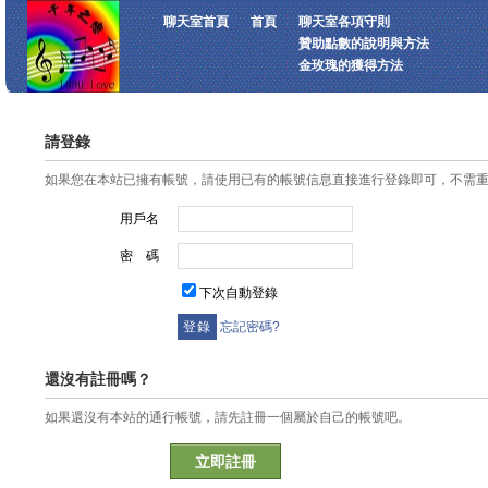
聊天室首頁
首頁
聊天室各項守則
贊助點數的說明與方法
金玫瑰的獲得方法
請登錄
如果您在本站已擁有帳號，請使用已有的帳號信息直接進行登錄即可，不需
用戶名
密 碼
下次自動登錄
忘記密碼?
還沒有註冊嗎？
如果還沒有本站的通行帳號，請先註冊一個屬於自己的帳號吧。
立即註冊