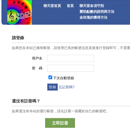
聊天室首頁
首頁
聊天室各項守則
贊助點數的說明與方法
金玫瑰的獲得方法
請登錄
如果您在本站已擁有帳號，請使用已有的帳號信息直接進行登錄即可，不需
用戶名
密 碼
下次自動登錄
忘記密碼?
還沒有註冊嗎？
如果還沒有本站的通行帳號，請先註冊一個屬於自己的帳號吧。
立即註冊