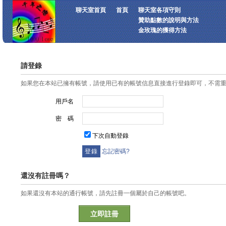
聊天室首頁
首頁
聊天室各項守則
贊助點數的說明與方法
金玫瑰的獲得方法
請登錄
如果您在本站已擁有帳號，請使用已有的帳號信息直接進行登錄即可，不需
用戶名
密 碼
下次自動登錄
忘記密碼?
還沒有註冊嗎？
如果還沒有本站的通行帳號，請先註冊一個屬於自己的帳號吧。
立即註冊