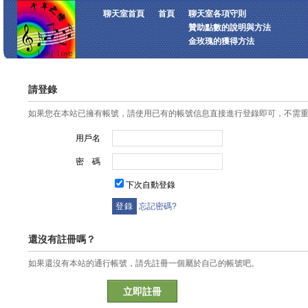
聊天室首頁
首頁
聊天室各項守則
贊助點數的說明與方法
金玫瑰的獲得方法
請登錄
如果您在本站已擁有帳號，請使用已有的帳號信息直接進行登錄即可，不需
用戶名
密 碼
下次自動登錄
忘記密碼?
還沒有註冊嗎？
如果還沒有本站的通行帳號，請先註冊一個屬於自己的帳號吧。
立即註冊