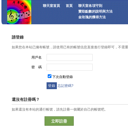
聊天室首頁
首頁
聊天室各項守則
贊助點數的說明與方法
金玫瑰的獲得方法
請登錄
如果您在本站已擁有帳號，請使用已有的帳號信息直接進行登錄即可，不需
用戶名
密 碼
下次自動登錄
忘記密碼?
還沒有註冊嗎？
如果還沒有本站的通行帳號，請先註冊一個屬於自己的帳號吧。
立即註冊