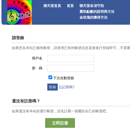
聊天室首頁
首頁
聊天室各項守則
贊助點數的說明與方法
金玫瑰的獲得方法
請登錄
如果您在本站已擁有帳號，請使用已有的帳號信息直接進行登錄即可，不需
用戶名
密 碼
下次自動登錄
忘記密碼?
還沒有註冊嗎？
如果還沒有本站的通行帳號，請先註冊一個屬於自己的帳號吧。
立即註冊