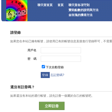
聊天室首頁
首頁
聊天室各項守則
贊助點數的說明與方法
金玫瑰的獲得方法
請登錄
如果您在本站已擁有帳號，請使用已有的帳號信息直接進行登錄即可，不需
用戶名
密 碼
下次自動登錄
忘記密碼?
還沒有註冊嗎？
如果還沒有本站的通行帳號，請先註冊一個屬於自己的帳號吧。
立即註冊