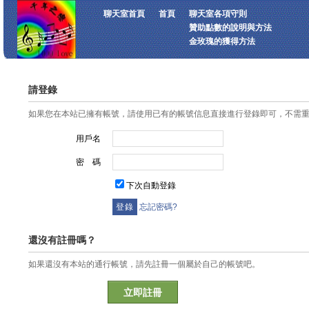
聊天室首頁
首頁
聊天室各項守則
贊助點數的說明與方法
金玫瑰的獲得方法
請登錄
如果您在本站已擁有帳號，請使用已有的帳號信息直接進行登錄即可，不需
用戶名
密 碼
下次自動登錄
忘記密碼?
還沒有註冊嗎？
如果還沒有本站的通行帳號，請先註冊一個屬於自己的帳號吧。
立即註冊