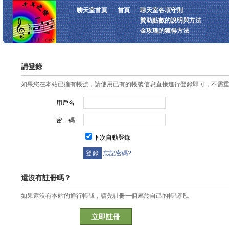
聊天室首頁
首頁
聊天室各項守則
贊助點數的說明與方法
金玫瑰的獲得方法
請登錄
如果您在本站已擁有帳號，請使用已有的帳號信息直接進行登錄即可，不需
用戶名
密 碼
下次自動登錄
忘記密碼?
還沒有註冊嗎？
如果還沒有本站的通行帳號，請先註冊一個屬於自己的帳號吧。
立即註冊