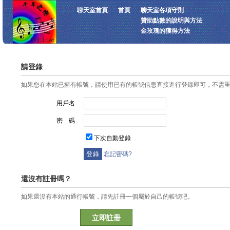
聊天室首頁
首頁
聊天室各項守則
贊助點數的說明與方法
金玫瑰的獲得方法
請登錄
如果您在本站已擁有帳號，請使用已有的帳號信息直接進行登錄即可，不需
用戶名
密 碼
下次自動登錄
忘記密碼?
還沒有註冊嗎？
如果還沒有本站的通行帳號，請先註冊一個屬於自己的帳號吧。
立即註冊