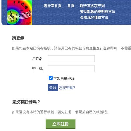
聊天室首頁
首頁
聊天室各項守則
贊助點數的說明與方法
金玫瑰的獲得方法
請登錄
如果您在本站已擁有帳號，請使用已有的帳號信息直接進行登錄即可，不需
用戶名
密 碼
下次自動登錄
忘記密碼?
還沒有註冊嗎？
如果還沒有本站的通行帳號，請先註冊一個屬於自己的帳號吧。
立即註冊