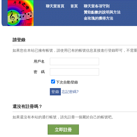
聊天室首頁
首頁
聊天室各項守則
贊助點數的說明與方法
金玫瑰的獲得方法
請登錄
如果您在本站已擁有帳號，請使用已有的帳號信息直接進行登錄即可，不需
用戶名
密 碼
下次自動登錄
忘記密碼?
還沒有註冊嗎？
如果還沒有本站的通行帳號，請先註冊一個屬於自己的帳號吧。
立即註冊