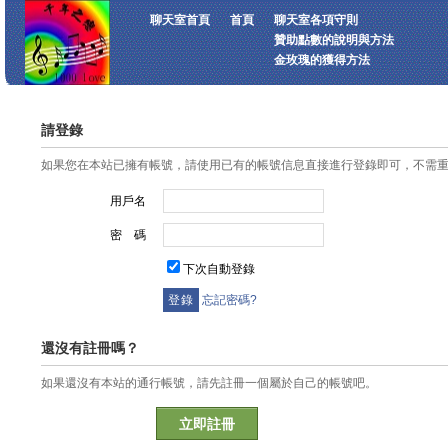
聊天室首頁
首頁
聊天室各項守則
贊助點數的說明與方法
金玫瑰的獲得方法
請登錄
如果您在本站已擁有帳號，請使用已有的帳號信息直接進行登錄即可，不需
用戶名
密 碼
下次自動登錄
忘記密碼?
還沒有註冊嗎？
如果還沒有本站的通行帳號，請先註冊一個屬於自己的帳號吧。
立即註冊