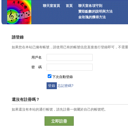
聊天室首頁
首頁
聊天室各項守則
贊助點數的說明與方法
金玫瑰的獲得方法
請登錄
如果您在本站已擁有帳號，請使用已有的帳號信息直接進行登錄即可，不需
用戶名
密 碼
下次自動登錄
忘記密碼?
還沒有註冊嗎？
如果還沒有本站的通行帳號，請先註冊一個屬於自己的帳號吧。
立即註冊