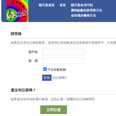
聊天室首頁
首頁
聊天室各項守則
贊助點數的說明與方法
金玫瑰的獲得方法
請登錄
如果您在本站已擁有帳號，請使用已有的帳號信息直接進行登錄即可，不需
用戶名
密 碼
下次自動登錄
忘記密碼?
還沒有註冊嗎？
如果還沒有本站的通行帳號，請先註冊一個屬於自己的帳號吧。
立即註冊