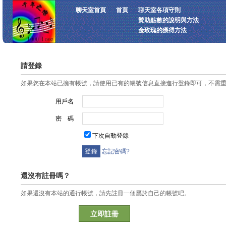
聊天室首頁
首頁
聊天室各項守則
贊助點數的說明與方法
金玫瑰的獲得方法
請登錄
如果您在本站已擁有帳號，請使用已有的帳號信息直接進行登錄即可，不需
用戶名
密 碼
下次自動登錄
忘記密碼?
還沒有註冊嗎？
如果還沒有本站的通行帳號，請先註冊一個屬於自己的帳號吧。
立即註冊