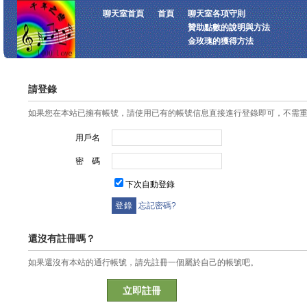
聊天室首頁
首頁
聊天室各項守則
贊助點數的說明與方法
金玫瑰的獲得方法
請登錄
如果您在本站已擁有帳號，請使用已有的帳號信息直接進行登錄即可，不需
用戶名
密 碼
下次自動登錄
忘記密碼?
還沒有註冊嗎？
如果還沒有本站的通行帳號，請先註冊一個屬於自己的帳號吧。
立即註冊