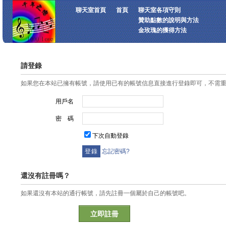
聊天室首頁
首頁
聊天室各項守則
贊助點數的說明與方法
金玫瑰的獲得方法
請登錄
如果您在本站已擁有帳號，請使用已有的帳號信息直接進行登錄即可，不需
用戶名
密 碼
下次自動登錄
忘記密碼?
還沒有註冊嗎？
如果還沒有本站的通行帳號，請先註冊一個屬於自己的帳號吧。
立即註冊