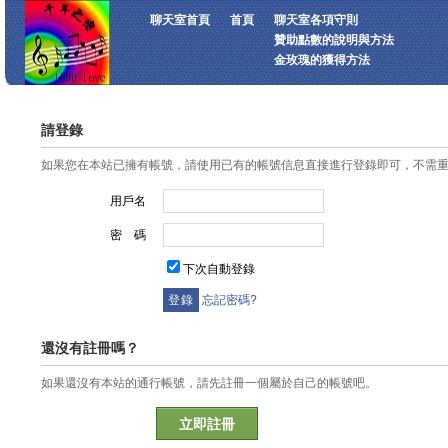
聊天室首頁
首頁
聊天室各項守則
贊助點數的說明與方法
金玫瑰的獲得方法
請登錄
如果您在本站已擁有帳號，請使用已有的帳號信息直接進行登錄即可，不需
用戶名
密 碼
下次自動登錄
忘記密碼?
還沒有註冊嗎？
如果還沒有本站的通行帳號，請先註冊一個屬於自己的帳號吧。
立即註冊