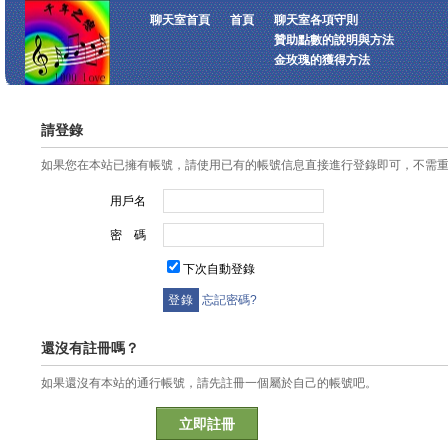
聊天室首頁
首頁
聊天室各項守則
贊助點數的說明與方法
金玫瑰的獲得方法
請登錄
如果您在本站已擁有帳號，請使用已有的帳號信息直接進行登錄即可，不需
用戶名
密 碼
下次自動登錄
忘記密碼?
還沒有註冊嗎？
如果還沒有本站的通行帳號，請先註冊一個屬於自己的帳號吧。
立即註冊