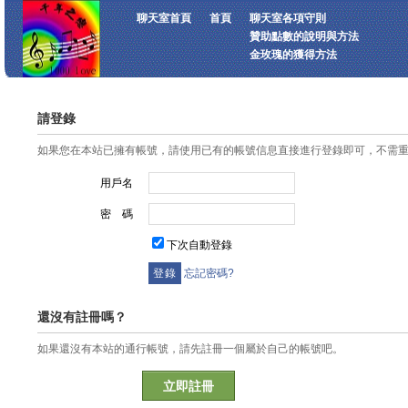
聊天室首頁
首頁
聊天室各項守則
贊助點數的說明與方法
金玫瑰的獲得方法
請登錄
如果您在本站已擁有帳號，請使用已有的帳號信息直接進行登錄即可，不需
用戶名
密 碼
下次自動登錄
忘記密碼?
還沒有註冊嗎？
如果還沒有本站的通行帳號，請先註冊一個屬於自己的帳號吧。
立即註冊