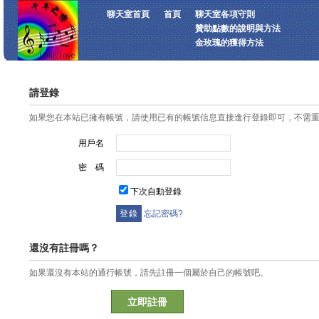
聊天室首頁
首頁
聊天室各項守則
贊助點數的說明與方法
金玫瑰的獲得方法
請登錄
如果您在本站已擁有帳號，請使用已有的帳號信息直接進行登錄即可，不需
用戶名
密 碼
下次自動登錄
忘記密碼?
還沒有註冊嗎？
如果還沒有本站的通行帳號，請先註冊一個屬於自己的帳號吧。
立即註冊