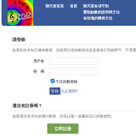
聊天室首頁
首頁
聊天室各項守則
贊助點數的說明與方法
金玫瑰的獲得方法
請登錄
如果您在本站已擁有帳號，請使用已有的帳號信息直接進行登錄即可，不需
用戶名
密 碼
下次自動登錄
忘記密碼?
還沒有註冊嗎？
如果還沒有本站的通行帳號，請先註冊一個屬於自己的帳號吧。
立即註冊