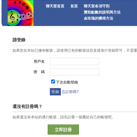
聊天室首頁
首頁
聊天室各項守則
贊助點數的說明與方法
金玫瑰的獲得方法
請登錄
如果您在本站已擁有帳號，請使用已有的帳號信息直接進行登錄即可，不需
用戶名
密 碼
下次自動登錄
忘記密碼?
還沒有註冊嗎？
如果還沒有本站的通行帳號，請先註冊一個屬於自己的帳號吧。
立即註冊