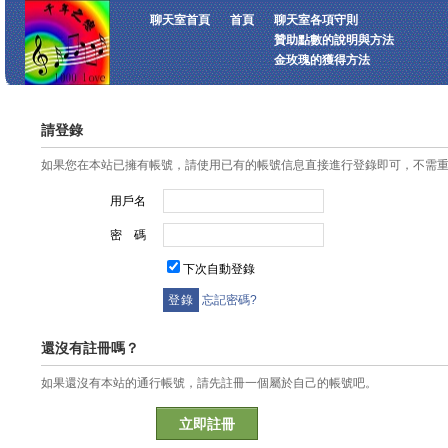
聊天室首頁
首頁
聊天室各項守則
贊助點數的說明與方法
金玫瑰的獲得方法
請登錄
如果您在本站已擁有帳號，請使用已有的帳號信息直接進行登錄即可，不需
用戶名
密 碼
下次自動登錄
忘記密碼?
還沒有註冊嗎？
如果還沒有本站的通行帳號，請先註冊一個屬於自己的帳號吧。
立即註冊