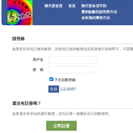
聊天室首頁
首頁
聊天室各項守則
贊助點數的說明與方法
金玫瑰的獲得方法
請登錄
如果您在本站已擁有帳號，請使用已有的帳號信息直接進行登錄即可，不需
用戶名
密 碼
下次自動登錄
忘記密碼?
還沒有註冊嗎？
如果還沒有本站的通行帳號，請先註冊一個屬於自己的帳號吧。
立即註冊