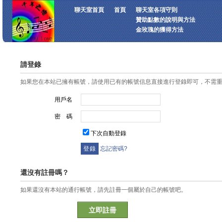
聊天室首頁
首頁
聊天室各項守則
贊助點數的說明與方法
金玫瑰的獲得方法
請登錄
如果您在本站已擁有帳號，請使用已有的帳號信息直接進行登錄即可，不需
用戶名
密 碼
下次自動登錄
忘記密碼?
還沒有註冊嗎？
如果還沒有本站的通行帳號，請先註冊一個屬於自己的帳號吧。
立即註冊