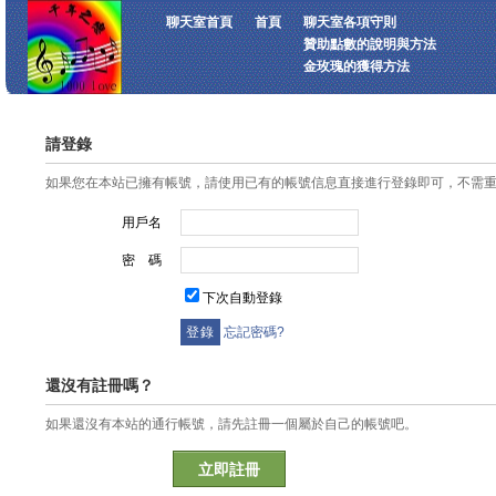
聊天室首頁
首頁
聊天室各項守則
贊助點數的說明與方法
金玫瑰的獲得方法
請登錄
如果您在本站已擁有帳號，請使用已有的帳號信息直接進行登錄即可，不需
用戶名
密 碼
下次自動登錄
忘記密碼?
還沒有註冊嗎？
如果還沒有本站的通行帳號，請先註冊一個屬於自己的帳號吧。
立即註冊