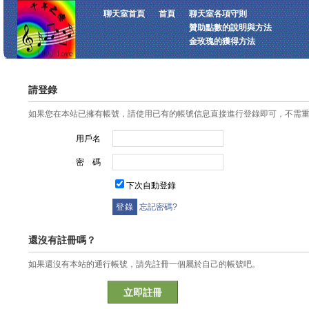
聊天室首頁
首頁
聊天室各項守則
贊助點數的說明與方法
金玫瑰的獲得方法
請登錄
如果您在本站已擁有帳號，請使用已有的帳號信息直接進行登錄即可，不需
用戶名
密 碼
下次自動登錄
忘記密碼?
還沒有註冊嗎？
如果還沒有本站的通行帳號，請先註冊一個屬於自己的帳號吧。
立即註冊