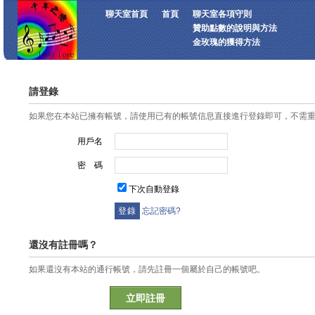
聊天室首頁
首頁
聊天室各項守則
贊助點數的說明與方法
金玫瑰的獲得方法
請登錄
如果您在本站已擁有帳號，請使用已有的帳號信息直接進行登錄即可，不需
用戶名
密 碼
下次自動登錄
忘記密碼?
還沒有註冊嗎？
如果還沒有本站的通行帳號，請先註冊一個屬於自己的帳號吧。
立即註冊